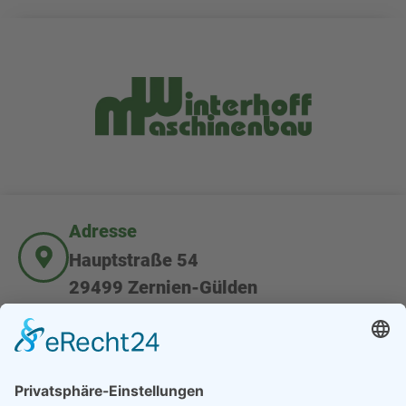
Adresse
Hauptstraße 54
29499 Zernien-Gülden
Kundenservice
+49 0 5863 - 98 700