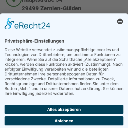
29499 Zernien-Gülden
Kundenservice
+49 0 5863 - 98 700
Öffnungszeiten
Mo - Fr: 8:00 - 16:00
© WINTERHOFF MASCHINENBAU
Datenschutzhinweise
Impressum
Kontakt